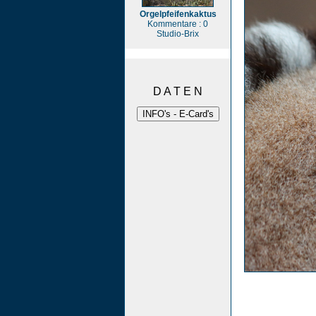
Orgelpfeifenkaktus
Kommentare : 0
Studio-Brix
D A T E N