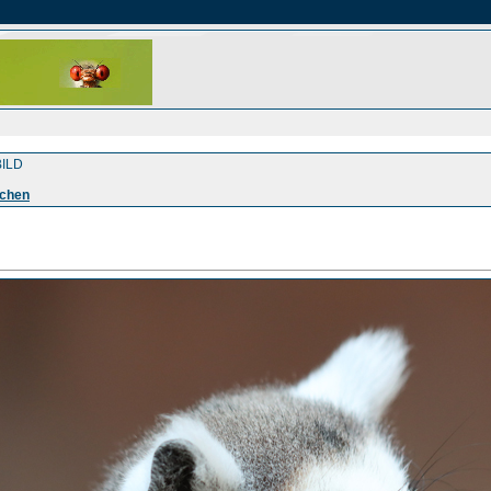
ILD
fchen