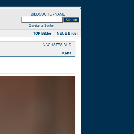
BILDSUCHE - NAME
Erweiterte Suche
​ TOP Bilder
NEUE Bilder
NÄCHSTES BILD
Katta