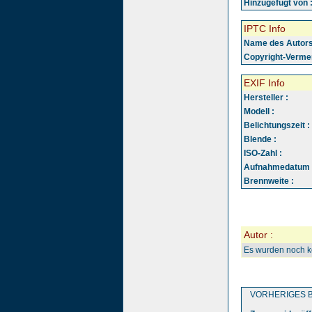
Hinzugefügt von 
IPTC Info
Name des Autors
Copyright-Vermer
EXIF Info
Hersteller :
Modell :
Belichtungszeit :
Blende :
ISO-Zahl :
Aufnahmedatum 
Brennweite :
Autor :
Es wurden noch 
VORHERIGES B