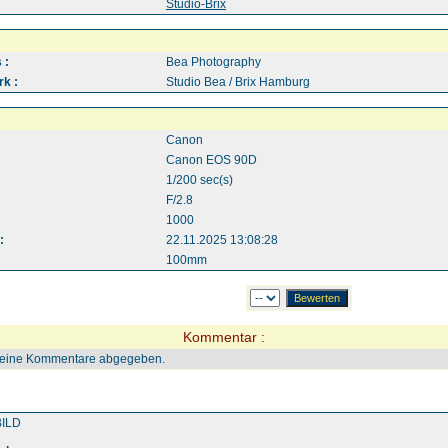
:
Studio-Brix
 :
Bea Photography
k :
Studio Bea / Brix Hamburg
Canon
Canon EOS 90D
1/200 sec(s)
F/2.8
1000
:
22.11.2025 13:08:28
100mm
Kommentar :
keine Kommentare abgegeben.
ILD