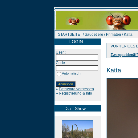
STARTSEITE
/
Säugetiere
/
Primaten
/ Katta
LOGIN
VORHERIGES B
User :
Zwergseidenäf
Code :
Katta
Automatisch
»
Password vergessen
»
Registrierung & Info
Dia - Show