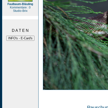
Faulbaum-Bläuling
Kommentare : 0
Studio-Brix
D A T E N
Rauschup