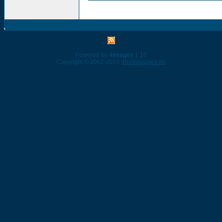
Powered by
4images
1.10
Copyright © 2002-2026
4homepages.de