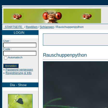
STARTSEITE
/
Reptilien
/
Schlangen
/ Rauschuppenpython
LOGIN
User :
Code :
Rauschuppenpython
Automatisch
»
Password vergessen
»
Registrierung & Info
Dia - Show