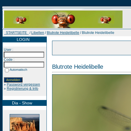
STARTSEITE
/
Libellen
/
Blutrote Heidelibelle
/ Blutrote Heidelibelle
LOGIN
User :
Code :
Blutrote Heidelibelle
Automatisch
»
Password vergessen
»
Registrierung & Info
Dia - Show