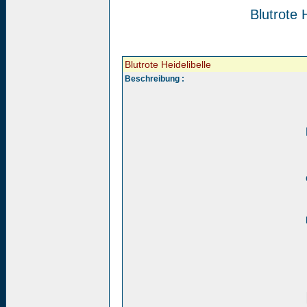
Blutrote H
Blutrote Heidelibelle
Beschreibung :