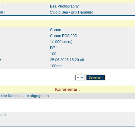
 :
Bea Photography
k :
Studio Bea / Brix Hamburg
Canon
Canon EOS 90D
1/1000 sec(s)
F/7.1
100
:
25.06.2025 15:20:48
100mm
Kommentar :
keine Kommentare abgegeben.
ILD