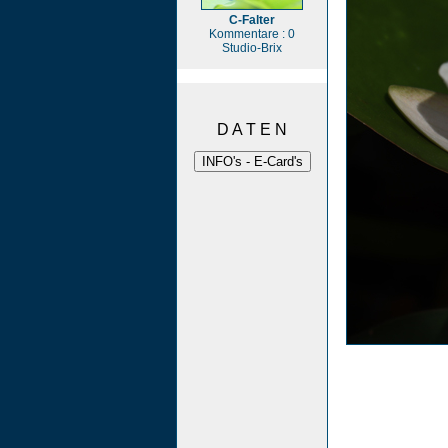
C-Falter
Kommentare : 0
Studio-Brix
D A T E N