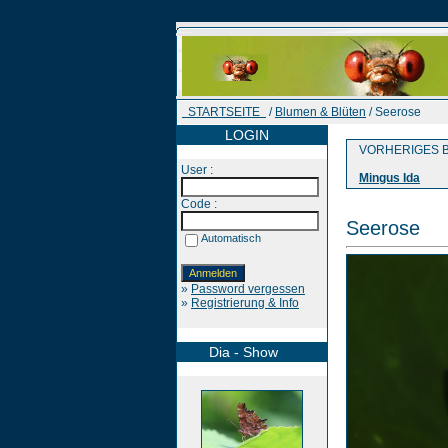
STARTSEITE
/
Blumen & Blüten
/ Seerose
LOGIN
VORHERIGES B
User :
Mingus Ida
Code :
Seerose
Automatisch
»
Password vergessen
»
Registrierung & Info
Dia - Show