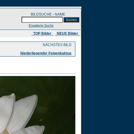
BILDSUCHE - NAME
Erweiterte Suche
​ TOP Bilder
NEUE Bilder
NÄCHSTES BILD
Niederliegender Feigenkaktus