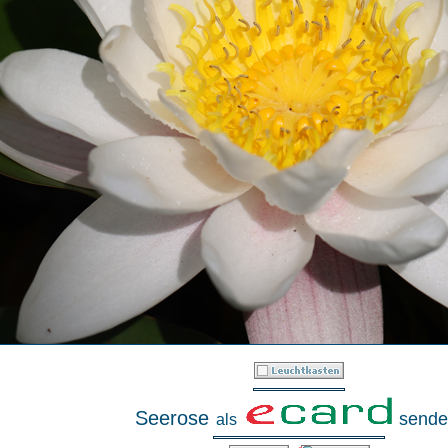
Seerose
sende
als