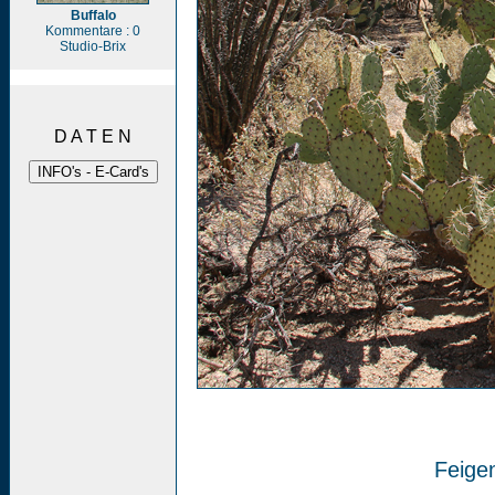
Buffalo
Kommentare : 0
Studio-Brix
D A T E N
Feige