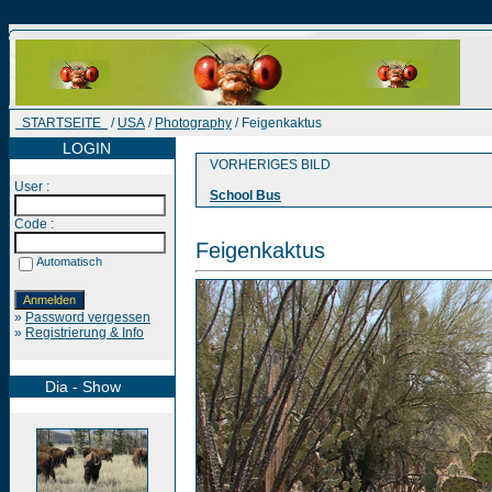
STARTSEITE
/
USA
/
Photography
/ Feigenkaktus
LOGIN
VORHERIGES BILD
User :
School Bus
Code :
Feigenkaktus
Automatisch
»
Password vergessen
»
Registrierung & Info
Dia - Show