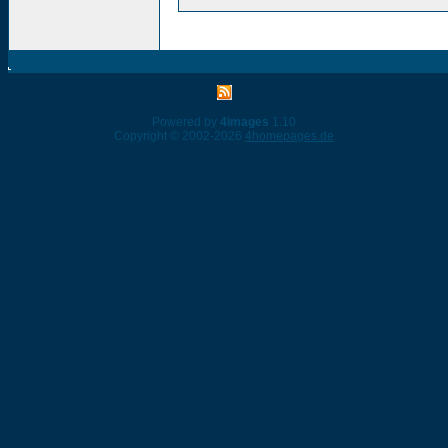
Powered by
4images
1.10
Copyright © 2002-2026
4homepages.de