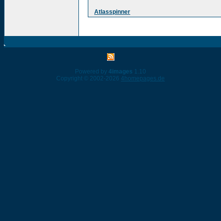
Atlasspinner
Powered by
4images
1.10
Copyright © 2002-2026
4homepages.de