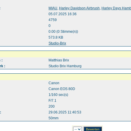
:
MIAU
,
Harley Davidson Airbrush
,
Harley Days Ham
05.07.2025 16:36
4759
0
0.00 (0 Stimme(n))
573.8 KB
:
Studio-Brix
 :
Matthias Brix
k :
Studio Brix Hamburg
Canon
Canon EOS 80D
1/160 sec(s)
F/7.1
200
:
29.06.2025 11:40:53
50mm