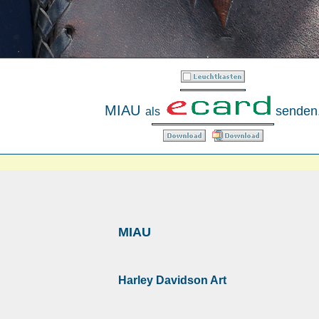
MIAU
senden
als
MIAU
Harley Davidson Art