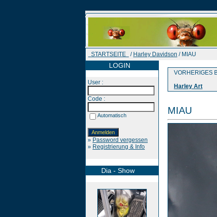
STARTSEITE
/
Harley Davidson
/ MIAU
LOGIN
VORHERIGES B
User :
Harley Art
Code :
MIAU
Automatisch
»
Password vergessen
»
Registrierung & Info
Dia - Show