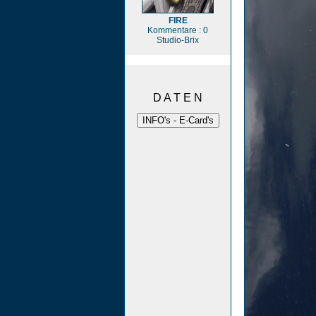
FIRE
Kommentare : 0
Studio-Brix
D A T E N