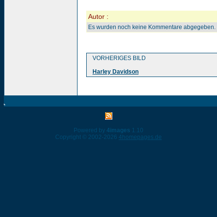
Autor :
Es wurden noch keine Kommentare abgegeben.
VORHERIGES BILD
Harley Davidson
Powered by
4images
1.10
Copyright © 2002-2026
4homepages.de