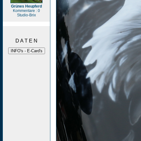
Grünes Heupferd
Kommentare : 0
Studio-Brix
D A T E N