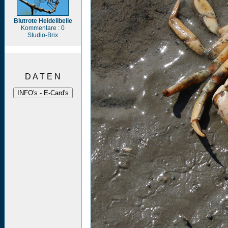
Blutrote Heidelibelle
Kommentare : 0
Studio-Brix
D A T E N