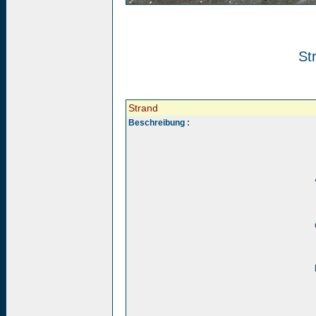
St
Strand
Beschreibung :