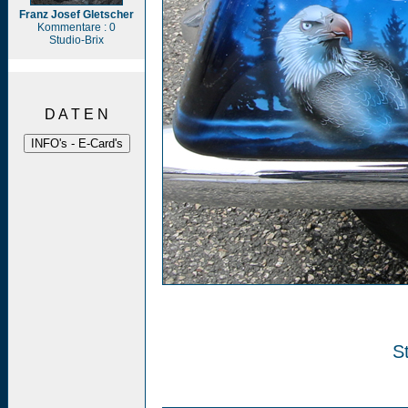
Franz Josef Gletscher
Kommentare : 0
Studio-Brix
D A T E N
St