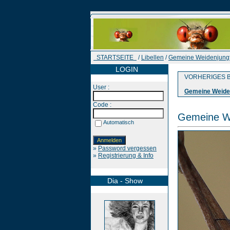
STARTSEITE
/
Libellen
/
Gemeine Weidenjung
LOGIN
VORHERIGES B
User :
Gemeine Weide
Code :
Gemeine W
Automatisch
»
Password vergessen
»
Registrierung & Info
Dia - Show