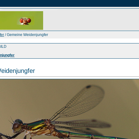
fer
/ Gemeine Weidenjungfer
ILD
njungfer
eidenjungfer