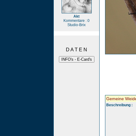
Akt
Kommentare : 0
Studio-Brix
D A T E N
Gemeine Weide
Beschreibung :