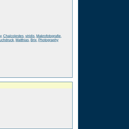
y
,
Chalcolestes
,
viridis
,
Makrofotografie
,
uchdruck
,
Matthias
,
Brix
,
Photography