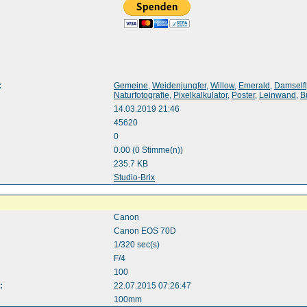
:
Gemeine
,
Weidenjungfer
,
Willow
,
Emerald
,
Damselfl
Naturfotografie
,
Pixelkalkulator
,
Poster
,
Leinwand
,
B
14.03.2019 21:46
45620
0
0.00 (0 Stimme(n))
235.7 KB
:
Studio-Brix
Canon
Canon EOS 70D
1/320 sec(s)
F/4
100
:
22.07.2015 07:26:47
100mm