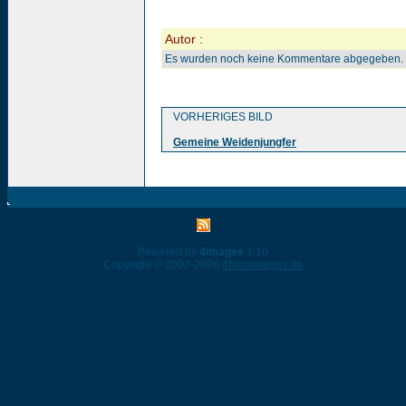
Autor :
Es wurden noch keine Kommentare abgegeben.
VORHERIGES BILD
Gemeine Weidenjungfer
Powered by
4images
1.10
Copyright © 2002-2026
4homepages.de