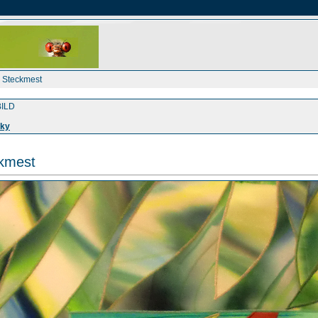
a Steckmest
ILD
sky
ckmest