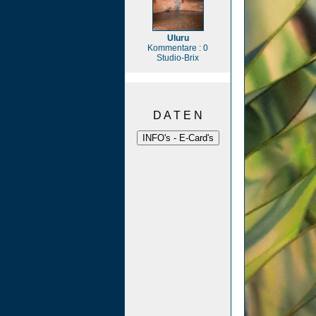
Uluru
Kommentare : 0
Studio-Brix
D A T E N