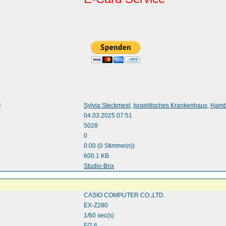
:
Sylvia Steckmest
,
Israelitisches Krankenhaus
,
Hamb
04.03.2025 07:51
5028
0
0.00 (0 Stimme(n))
600.1 KB
:
Studio-Brix
CASIO COMPUTER CO.,LTD.
EX-Z280
1/60 sec(s)
F/2.6