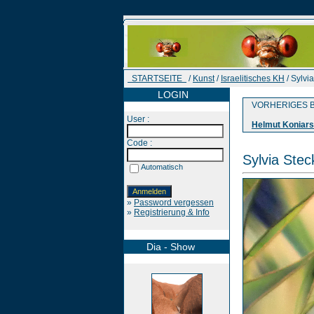
STARTSEITE
/
Kunst
/
Israelitisches KH
/ Sylvi
LOGIN
VORHERIGES B
User :
Helmut Koniar
Code :
Sylvia Ste
Automatisch
»
Password vergessen
»
Registrierung & Info
Dia - Show