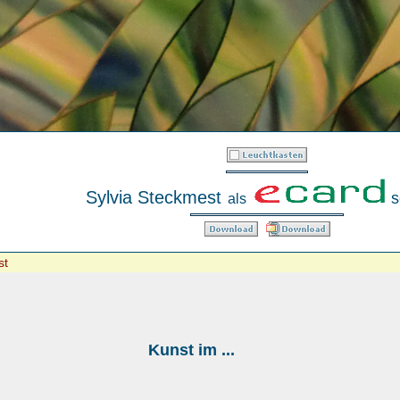
Sylvia Steckmest
s
als
st
Kunst im ...