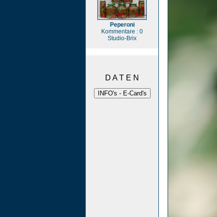
Peperoni
Kommentare : 0
Studio-Brix
D A T E N