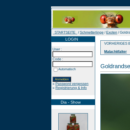
STARTSEITE
/
Schmetterlinge
/
Exoten
/ Goldr
LOGIN
VORHERIGES B
User :
Malachitfalter
Code :
Goldrandse
Automatisch
»
Password vergessen
»
Registrierung & Info
Dia - Show