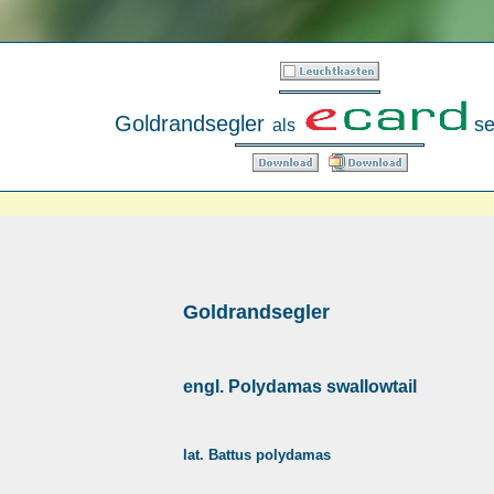
Goldrandsegler
s
als
Goldrandsegler
engl. Polydamas swallowtail
lat. Battus polydamas