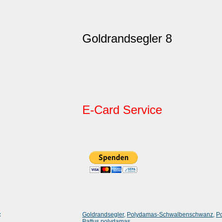
Goldrandsegler 8
E-Card Service
:
Goldrandsegler
,
Polydamas-Schwalbenschwanz
,
Po
Battus polydamas