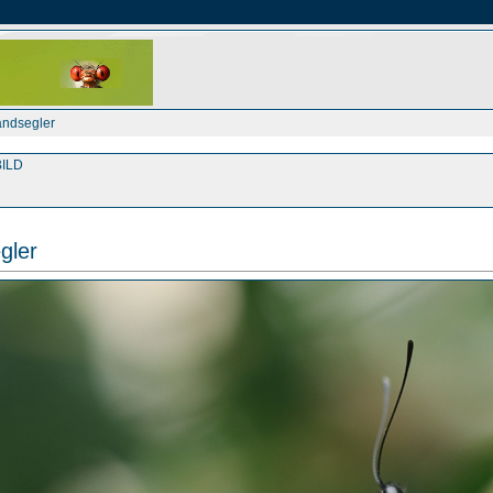
andsegler
ILD
gler