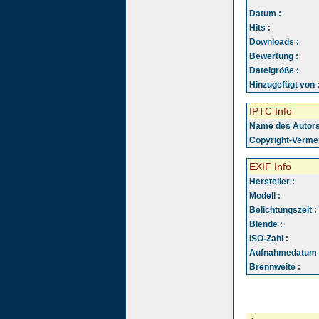
Datum :
Hits :
Downloads :
Bewertung :
Dateigröße :
Hinzugefügt von 
IPTC Info
Name des Autors
Copyright-Vermer
EXIF Info
Hersteller :
Modell :
Belichtungszeit :
Blende :
ISO-Zahl :
Aufnahmedatum 
Brennweite :