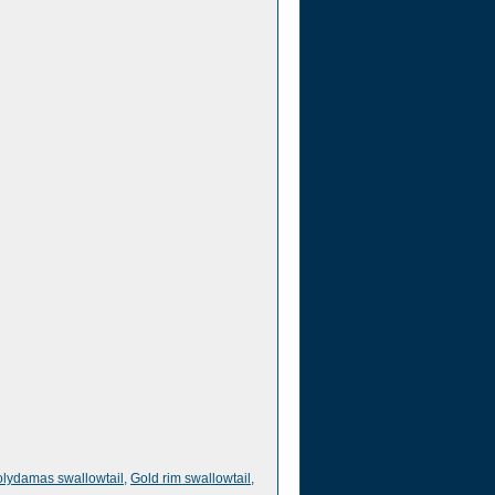
lydamas swallowtail
,
Gold rim swallowtail
,