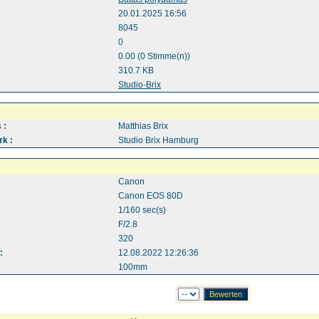
20.01.2025 16:56
8045
0
0.00 (0 Stimme(n))
310.7 KB
:
Studio-Brix
 :
Matthias Brix
k :
Studio Brix Hamburg
Canon
Canon EOS 80D
1/160 sec(s)
F/2.8
320
:
12.08.2022 12:26:36
100mm