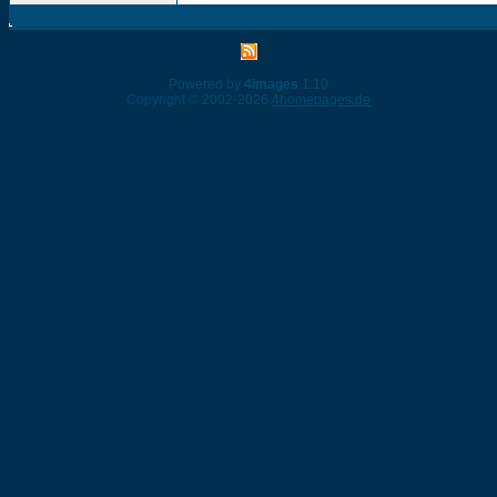
Powered by
4images
1.10
Copyright © 2002-2026
4homepages.de