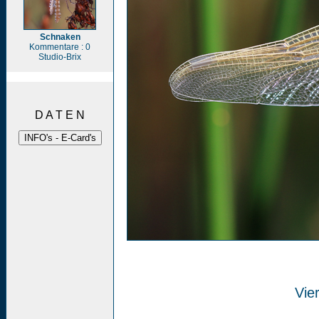
Schnaken
Kommentare : 0
Studio-Brix
D A T E N
Vier