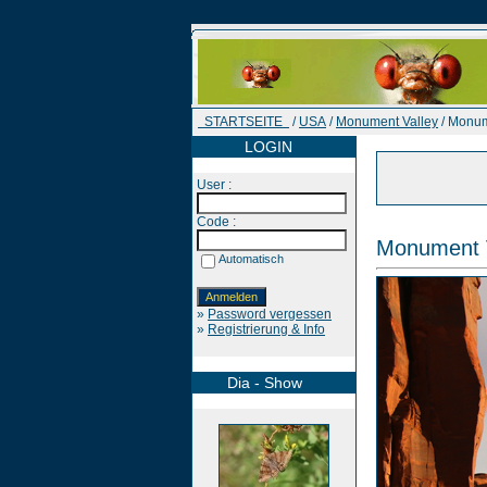
STARTSEITE
/
USA
/
Monument Valley
/ Monum
LOGIN
User :
Code :
Monument V
Automatisch
»
Password vergessen
»
Registrierung & Info
Dia - Show