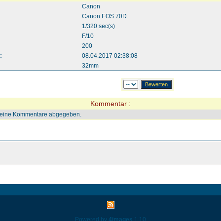
Canon
Canon EOS 70D
1/320 sec(s)
F/10
200
:
08.04.2017 02:38:08
32mm
Kommentar :
keine Kommentare abgegeben.
Powered by
4images
1.10