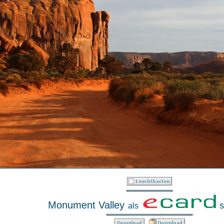
Monument Valley
s
als