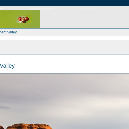
ent Valley
alley