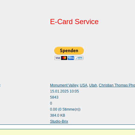
E-Card Service
:
Monument Valley
,
USA
,
Utah
,
Christian Thomas Ph
15.01.2025 10:05
5843
0
0.00 (0 Stimme(n))
384.0 KB
:
Studio-Brix