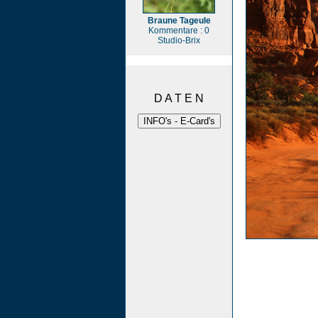
Braune Tageule
Kommentare : 0
Studio-Brix
D A T E N