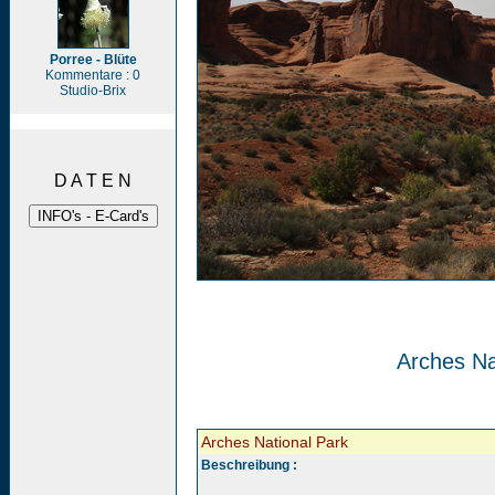
Porree - Blüte
Kommentare : 0
Studio-Brix
D A T E N
Arches Na
Arches National Park
Beschreibung :