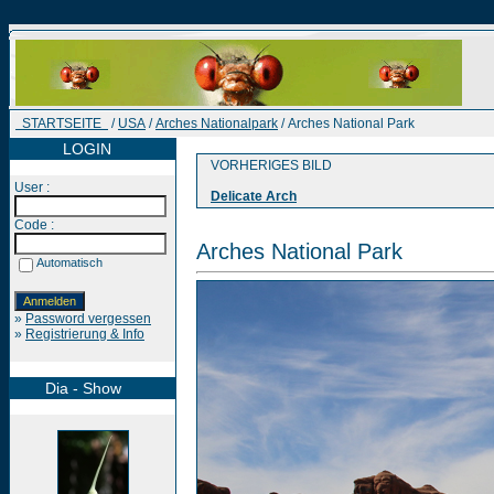
STARTSEITE
/
USA
/
Arches Nationalpark
/ Arches National Park
LOGIN
VORHERIGES BILD
User :
Delicate Arch
Code :
Arches National Park
Automatisch
»
Password vergessen
»
Registrierung & Info
Dia - Show