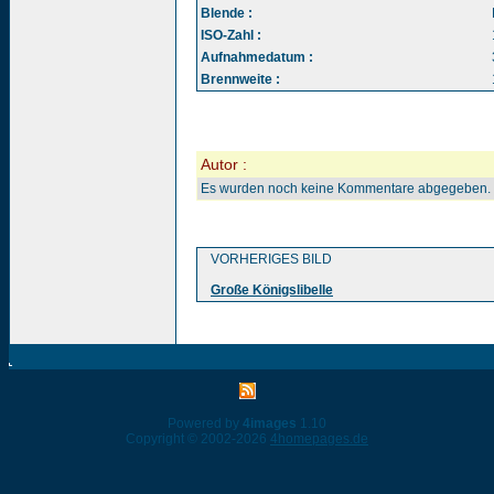
Blende :
ISO-Zahl :
Aufnahmedatum :
Brennweite :
Autor :
Es wurden noch keine Kommentare abgegeben.
VORHERIGES BILD
Große Königslibelle
Powered by
4images
1.10
Copyright © 2002-2026
4homepages.de