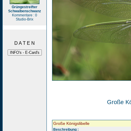
Grüngestreifter
Schwalbenschwanz
Kommentare : 0
Studio-Brix
D A T E N
Große Kön
Große Königslibelle
Beschreibung :