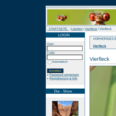
STARTSEITE
/
Libellen
/
Vierfleck
/ Vierfleck
LOGIN
VORHERIGES B
User :
Vierfleck
Code :
Vierfleck
Automatisch
»
Password vergessen
»
Registrierung & Info
Dia - Show