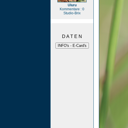
Uluru
Kommentare : 0
Studio-Brix
D A T E N