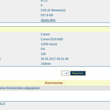
8722
0
0.00 (0 Stimme(n))
557.8 KB
:
Studio-Brix
Canon
Canon EOS 80D
1/250 sec(s)
F/4
100
:
30.05.2017 09:31:48
100mm
Kommentar :
keine Kommentare abgegeben.
ILD