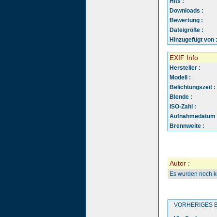
Hits :
Downloads :
Bewertung :
Dateigröße :
Hinzugefügt von 
EXIF Info
Hersteller :
Modell :
Belichtungszeit :
Blende :
ISO-Zahl :
Aufnahmedatum 
Brennweite :
Autor :
Es wurden noch 
VORHERIGES B