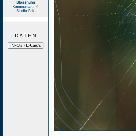
Blässhuhn
Kommentare : 0
Studio-Brix
D A T E N