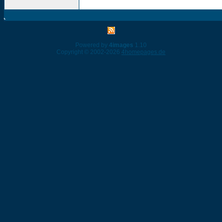
Powered by
4images
1.10
Copyright © 2002-2026
4homepages.de