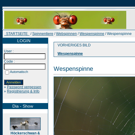
STARTSEITE
/
Spinnentiere
/
Webspinnen
/
Wespenspinne
/ Wespenspinne
LOGIN
VORHERIGES BILD
User :
Wespenspinne
Code :
Wespenspinne
Automatisch
»
Password vergessen
»
Registrierung & Info
Dia - Show
Höckerschwan &