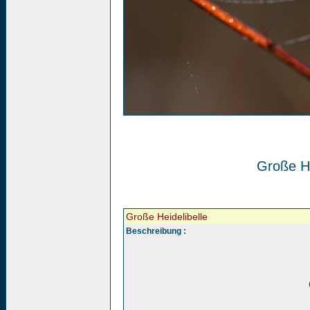
Große He
Große Heidelibelle
Beschreibung :