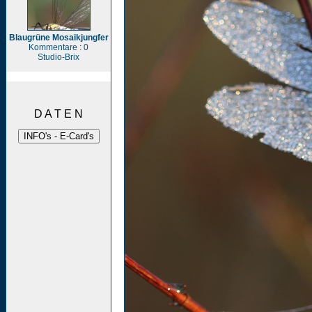
Blaugrüne Mosaikjungfer
Kommentare : 0
Studio-Brix
D A T E N