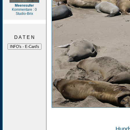
Meeresufer
Kommentare : 0
Studio-Brix
D A T E N
Hund