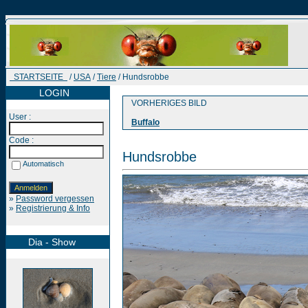
STARTSEITE
/
USA
/
Tiere
/ Hundsrobbe
LOGIN
VORHERIGES BILD
User :
Buffalo
Code :
Hundsrobbe
Automatisch
»
Password vergessen
»
Registrierung & Info
Dia - Show