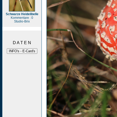
Schwarze Heidelibelle
Kommentare : 0
Studio-Brix
D A T E N