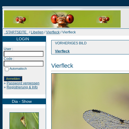
STARTSEITE
/
Libellen
/
Vierfleck
/ Vierfleck
LOGIN
VORHERIGES BILD
User :
Vierfleck
Code :
Vierfleck
Automatisch
»
Password vergessen
»
Registrierung & Info
Dia - Show