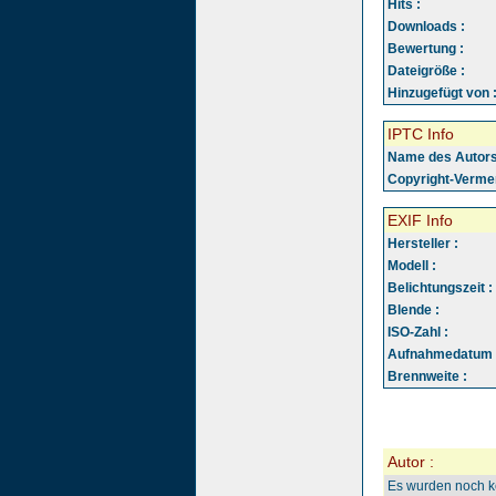
Hits :
Downloads :
Bewertung :
Dateigröße :
Hinzugefügt von 
IPTC Info
Name des Autors
Copyright-Vermer
EXIF Info
Hersteller :
Modell :
Belichtungszeit :
Blende :
ISO-Zahl :
Aufnahmedatum 
Brennweite :
Autor :
Es wurden noch 