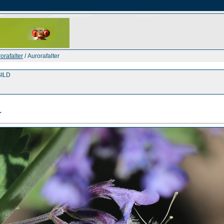
orafalter
/ Aurorafalter
ILD
r