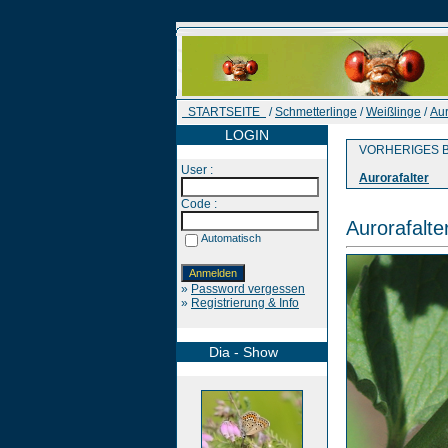
STARTSEITE
/
Schmetterlinge
/
Weißlinge
/
Aur
LOGIN
VORHERIGES B
User :
Aurorafalter
Code :
Aurorafalte
Automatisch
»
Password vergessen
»
Registrierung & Info
Dia - Show