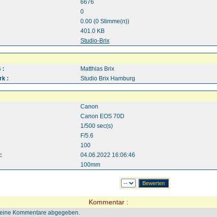
6676
0
0.00 (0 Stimme(n))
401.0 KB
:
Studio-Brix
 :
Matthias Brix
k :
Studio Brix Hamburg
Canon
Canon EOS 70D
1/500 sec(s)
F/5.6
100
:
04.06.2022 16:06:46
100mm
Kommentar :
keine Kommentare abgegeben.