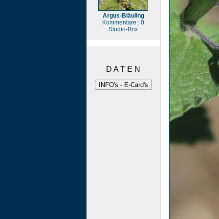
Argus-Bläuling
Kommentare : 0
Studio-Brix
D A T E N