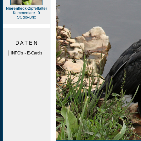
Nierenfleck-Zipfelfalter
Kommentare : 0
Studio-Brix
D A T E N