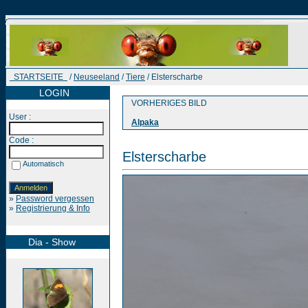
STARTSEITE
/
Neuseeland
/
Tiere
/ Elsterscharbe
LOGIN
VORHERIGES BILD
User :
Alpaka
Code :
Elsterscharbe
Automatisch
»
Password vergessen
»
Registrierung & Info
Dia - Show