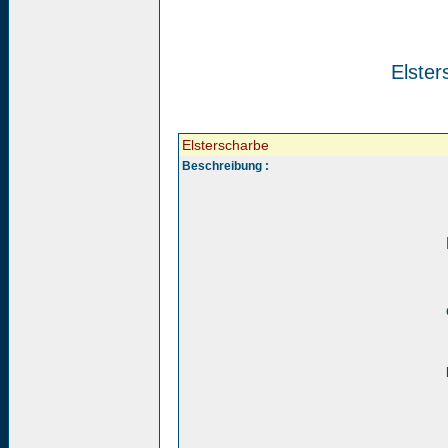
Elster
Elsterscharbe
Beschreibung :