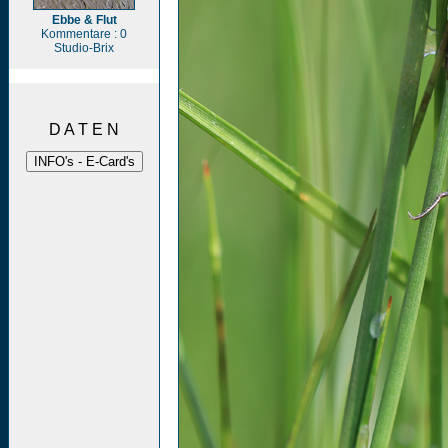
Ebbe & Flut
Kommentare : 0
Studio-Brix
D A T E N