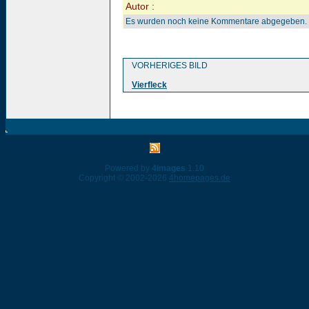
Autor :
Es wurden noch keine Kommentare abgegeben.
VORHERIGES BILD
Vierfleck
Powered by
4images
1.10
Copyright © 2002-2026
4homepages.de