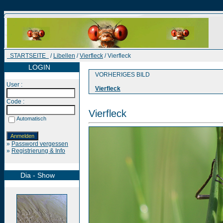
STARTSEITE
/
Libellen
/
Vierfleck
/ Vierfleck
LOGIN
VORHERIGES BILD
User :
Vierfleck
Code :
Vierfleck
Automatisch
»
Password vergessen
»
Registrierung & Info
Dia - Show