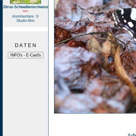
Zitrus-Schwalbenschwanz
neu
Kommentare : 0
Studio-Brix
D A T E N
Adm