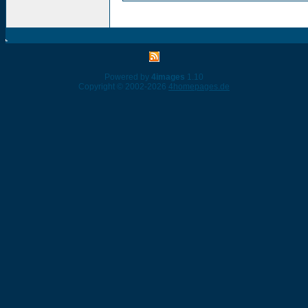
Powered by
4images
1.10
Copyright © 2002-2026
4homepages.de