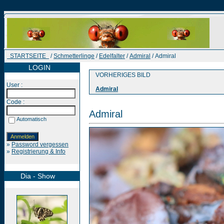
STARTSEITE
/
Schmetterlinge
/
Edelfalter
/
Admiral
/ Admiral
LOGIN
VORHERIGES BILD
User :
Admiral
Code :
Admiral
Automatisch
»
Password vergessen
»
Registrierung & Info
Dia - Show