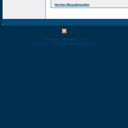
Herbst Mosaikjungfer
Powered by
4images
1.10
Copyright © 2002-2026
4homepages.de