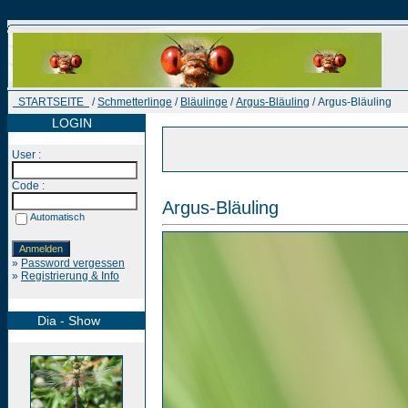
STARTSEITE
/
Schmetterlinge
/
Bläulinge
/
Argus-Bläuling
/ Argus-Bläuling
LOGIN
User :
Code :
Argus-Bläuling
Automatisch
»
Password vergessen
»
Registrierung & Info
Dia - Show