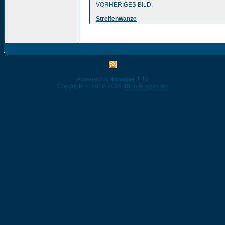
VORHERIGES BILD
Streifenwanze
Powered by
4images
1.10
Copyright © 2002-2026
4homepages.de