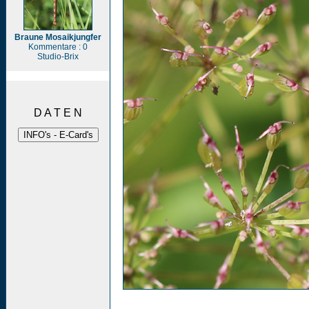
Braune Mosaikjungfer
Kommentare : 0
Studio-Brix
D A T E N