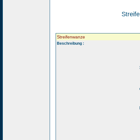
Streif
Streifenwanze
Beschreibung :