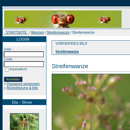
STARTSEITE
/
Wanzen
/
Streifenwanze
/ Streifenwanze
LOGIN
VORHERIGES BILD
User :
Streifenwanze
Code :
Streifenwanze
Automatisch
»
Password vergessen
»
Registrierung & Info
Dia - Show