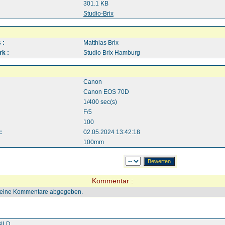
301.1 KB
:
Studio-Brix
 :
Matthias Brix
k :
Studio Brix Hamburg
Canon
Canon EOS 70D
1/400 sec(s)
F/5
100
:
02.05.2024 13:42:18
100mm
Kommentar :
keine Kommentare abgegeben.
ILD