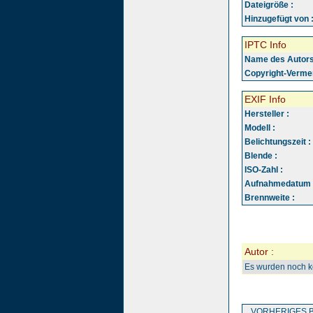
Dateigröße :
Hinzugefügt von 
IPTC Info
Name des Autors
Copyright-Vermer
EXIF Info
Hersteller :
Modell :
Belichtungszeit :
Blende :
ISO-Zahl :
Aufnahmedatum 
Brennweite :
Autor :
Es wurden noch 
VORHERIGES B