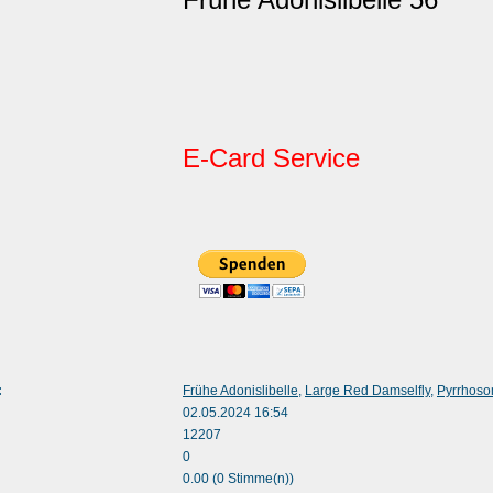
E-Card Service
:
Frühe Adonislibelle
,
Large Red Damselfly
,
Pyrrhos
02.05.2024 16:54
12207
0
0.00 (0 Stimme(n))