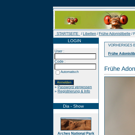
STARTSEITE
/
Libellen
/
Frühe Adonislibelle
/ 
LOGIN
VORHERIGES B
User :
Frühe Adonislib
Code :
Frühe Adoni
Automatisch
»
Password vergessen
»
Registrierung & Info
Dia - Show
Arches National Park