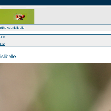
Frühe Adonislibelle
ILD
elle
slibelle