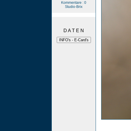
Kommentare : 0
Studio-Brix
D A T E N