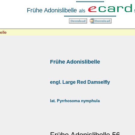
Frühe Adonislibelle
als
elle
Frühe Adonislibelle
engl. Large Red Damselfly
lat. Pyrrhosoma nymphula
Frühe Adonislibelle 56