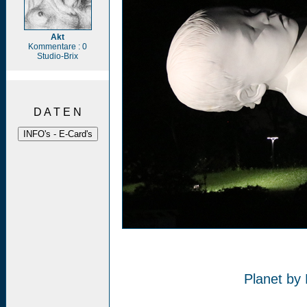
Akt
Kommentare : 0
Studio-Brix
D A T E N
Planet by