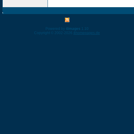
Powered by
4images
1.10
Copyright © 2002-2026
4homepages.de