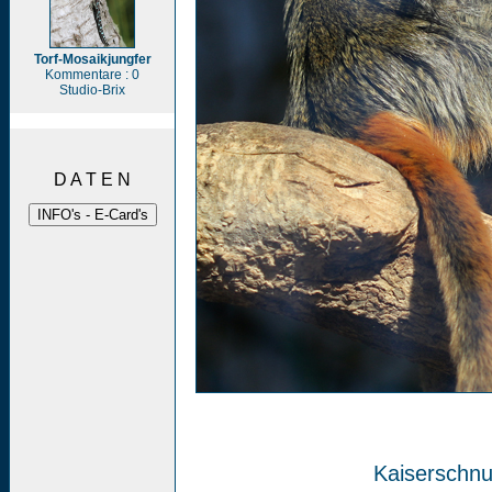
Torf-Mosaikjungfer
Kommentare : 0
Studio-Brix
D A T E N
Kaiserschnu