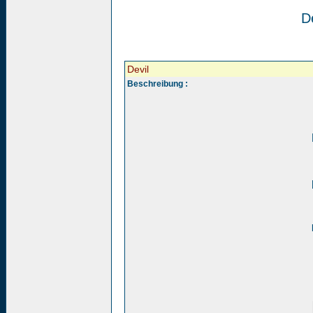
De
Devil
Beschreibung :