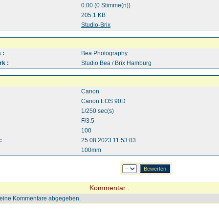
0.00 (0 Stimme(n))
205.1 KB
:
Studio-Brix
 :
Bea Photography
k :
Studio Bea / Brix Hamburg
Canon
Canon EOS 90D
1/250 sec(s)
F/3.5
100
:
25.08.2023 11:53:03
100mm
Kommentar :
keine Kommentare abgegeben.