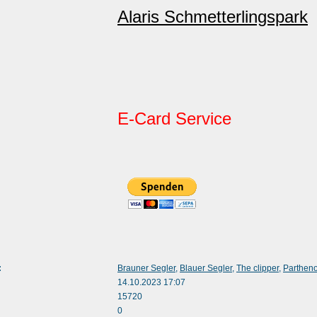
Alaris Schmetterlingspark
E-Card Service
:
Brauner Segler
,
Blauer Segler
,
The clipper
,
Partheno
14.10.2023 17:07
15720
0