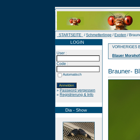
STARTSEITE
/
Schmetterlinge
/
Exoten
/ Braun
LOGIN
VORHERIGES B
User :
Blauer Morphof
Code :
Brauner- Bl
Automatisch
»
Password vergessen
»
Registrierung & Info
Dia - Show