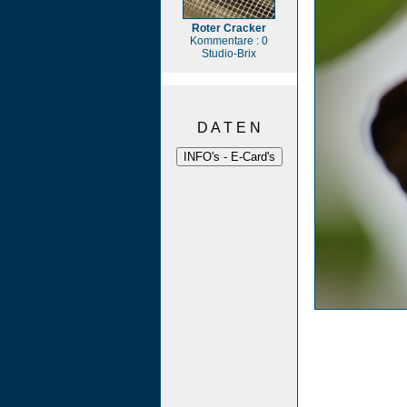
Roter Cracker
Kommentare : 0
Studio-Brix
D A T E N