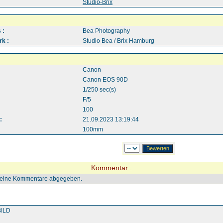
:
Studio-Brix
 :
Bea Photography
k :
Studio Bea / Brix Hamburg
Canon
Canon EOS 90D
1/250 sec(s)
F/5
100
:
21.09.2023 13:19:44
100mm
Kommentar :
keine Kommentare abgegeben.
ILD