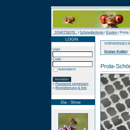
STARTSEITE
/
Schmetterlinge
/
Exoten
/ Prola
LOGIN
VORHERIGES B
User :
Grüner Kolibri
Code :
Prola-Schö
Automatisch
»
Password vergessen
»
Registrierung & Info
Dia - Show