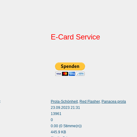
E-Card Service
:
Prola-Schönheit
,
Red Flasher
,
Panacea prola
23.09.2023 21:31
13961
0
0.00 (0 Stimme(n))
445.9 KB