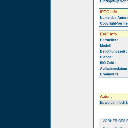
Hinzugefügt von 
IPTC Info
Name des Autors
Copyright-Vermer
EXIF Info
Hersteller :
Modell :
Belichtungszeit :
Blende :
ISO-Zahl :
Aufnahmedatum 
Brennweite :
Autor :
Es wurden noch 
VORHERIGES B