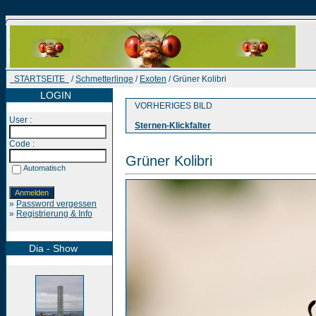
STARTSEITE
/
Schmetterlinge
/
Exoten
/ Grüner Kolibri
LOGIN
VORHERIGES BILD
User :
Sternen-Klickfalter
Code :
Grüner Kolibri
Automatisch
»
Password vergessen
»
Registrierung & Info
Dia - Show