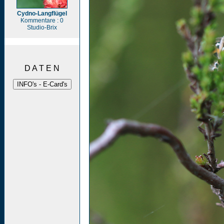
Cydno-Langflügel
Kommentare : 0
Studio-Brix
D A T E N