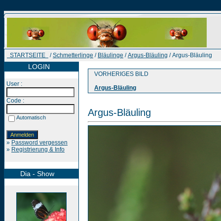
STARTSEITE
/
Schmetterlinge
/
Bläulinge
/
Argus-Bläuling
/ Argus-Bläuling
LOGIN
VORHERIGES BILD
User :
Argus-Bläuling
Code :
Argus-Bläuling
Automatisch
»
Password vergessen
»
Registrierung & Info
Dia - Show