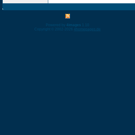
Powered by
4images
1.10
Copyright © 2002-2026
4homepages.de