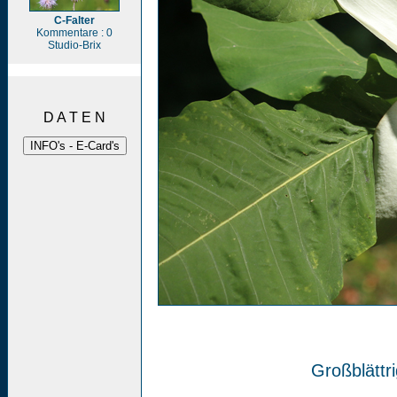
C-Falter
Kommentare : 0
Studio-Brix
D A T E N
Großblättr