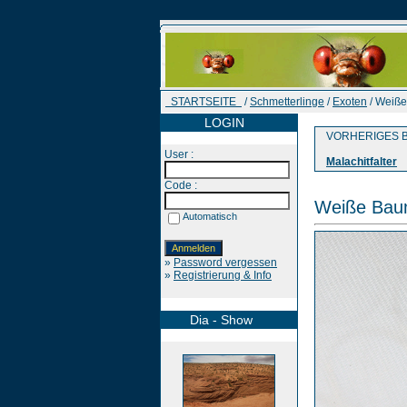
STARTSEITE
/
Schmetterlinge
/
Exoten
/ Weiß
LOGIN
VORHERIGES B
User :
Malachitfalter
Code :
Weiße Ba
Automatisch
»
Password vergessen
»
Registrierung & Info
Dia - Show