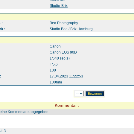
:
Studio-Brix
 :
Bea Photography
k :
Studio Bea / Brix Hamburg
Canon
Canon EOS 90D
1/640 sec(s)
F/5.6
100
:
17.04.2023 11:22:53
100mm
Kommentar :
keine Kommentare abgegeben.
ILD