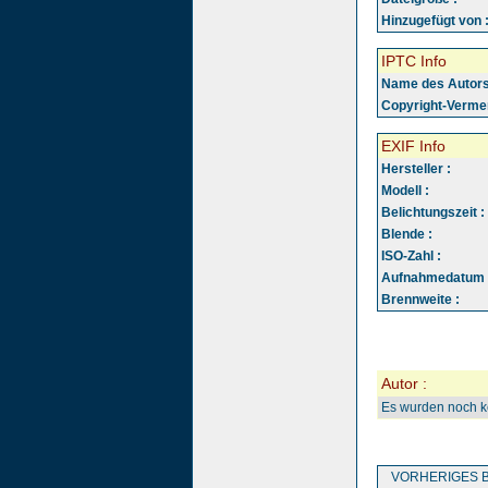
Hinzugefügt von 
IPTC Info
Name des Autors
Copyright-Vermer
EXIF Info
Hersteller :
Modell :
Belichtungszeit :
Blende :
ISO-Zahl :
Aufnahmedatum 
Brennweite :
Autor :
Es wurden noch 
VORHERIGES B