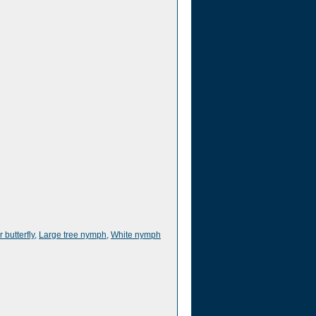
 butterfly
,
Large tree nymph
,
White nymph