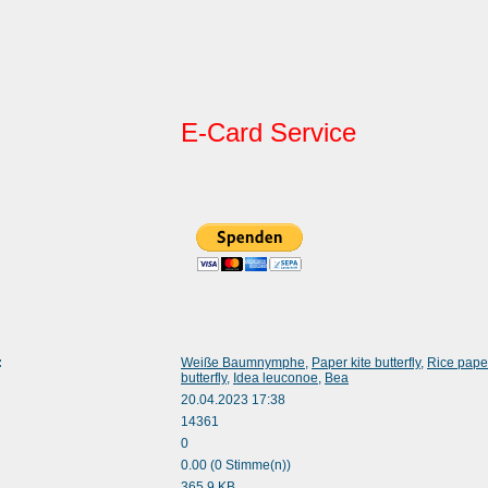
E-Card Service
:
Weiße Baumnymphe
,
Paper kite butterfly
,
Rice paper
butterfly
,
Idea leuconoe
,
Bea
20.04.2023 17:38
14361
0
0.00 (0 Stimme(n))
365.9 KB