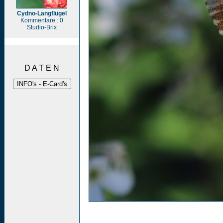
Cydno-Langflügel
Kommentare : 0
Studio-Brix
D A T E N