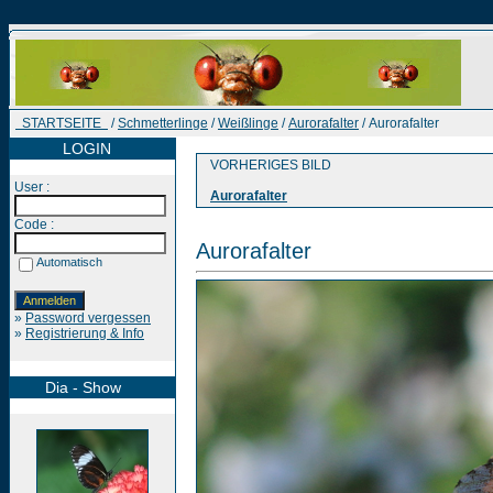
STARTSEITE
/
Schmetterlinge
/
Weißlinge
/
Aurorafalter
/ Aurorafalter
LOGIN
VORHERIGES BILD
User :
Aurorafalter
Code :
Aurorafalter
Automatisch
»
Password vergessen
»
Registrierung & Info
Dia - Show