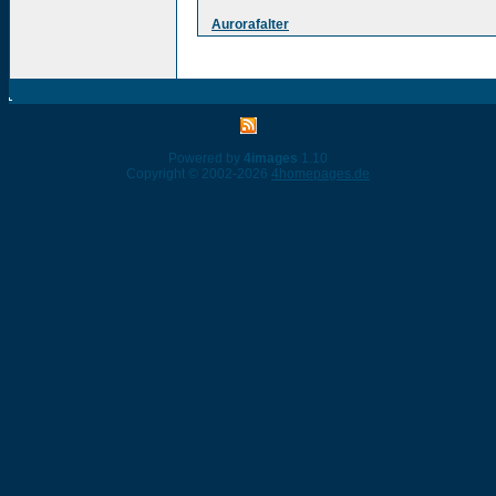
Aurorafalter
Powered by
4images
1.10
Copyright © 2002-2026
4homepages.de