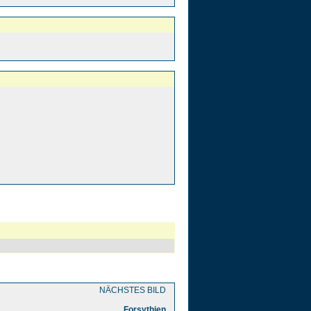
NÄCHSTES BILD
Forsythien