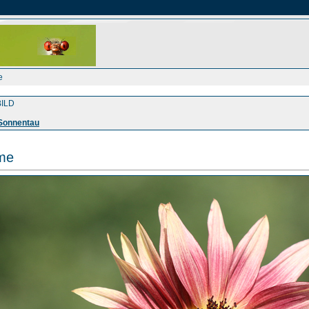
e
ILD
 Sonnentau
me