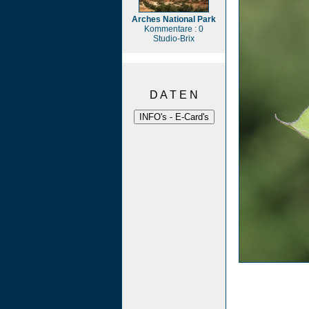
Arches National Park
Kommentare : 0
Studio-Brix
D A T E N