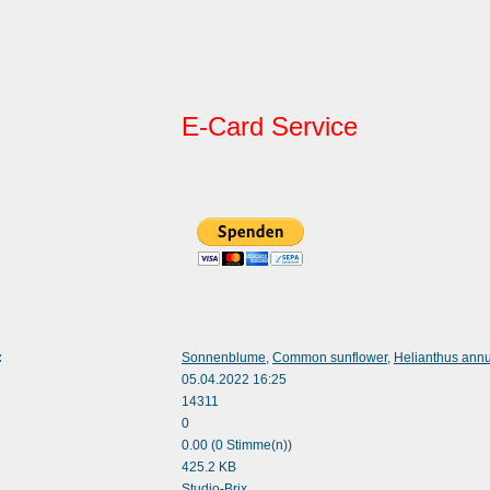
E-Card Service
:
Sonnenblume
,
Common sunflower
,
Helianthus ann
05.04.2022 16:25
14311
0
0.00 (0 Stimme(n))
425.2 KB
:
Studio-Brix