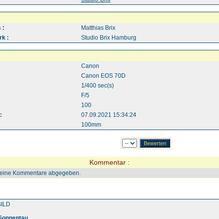
 :
Matthias Brix
k :
Studio Brix Hamburg
Canon
Canon EOS 70D
1/400 sec(s)
F/5
100
:
07.09.2021 15:34:24
100mm
Kommentar :
keine Kommentare abgegeben.
ILD
 Sonnentau