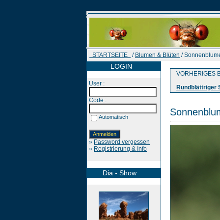
STARTSEITE
/
Blumen & Blüten
/ Sonnenblum
LOGIN
VORHERIGES B
User :
Rundblättriger
Code :
Sonnenblu
Automatisch
»
Password vergessen
»
Registrierung & Info
Dia - Show