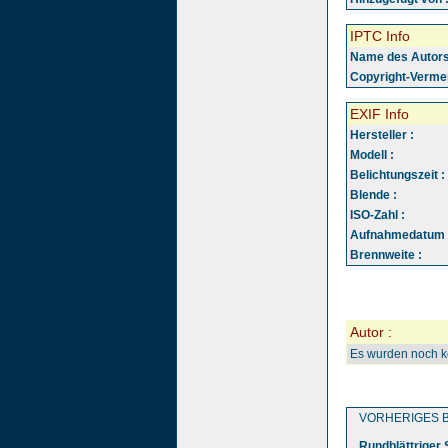
IPTC Info
Name des Autors
Copyright-Vermer
EXIF Info
Hersteller :
Modell :
Belichtungszeit :
Blende :
ISO-Zahl :
Aufnahmedatum 
Brennweite :
Autor :
Es wurden noch 
VORHERIGES B
Rundblättriger