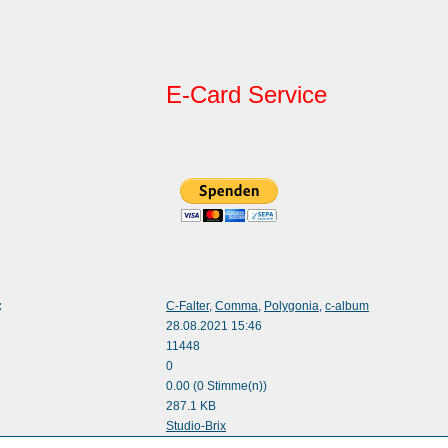
E-Card Service
:
C-Falter
,
Comma
,
Polygonia
,
c-album
28.08.2021 15:46
11448
0
0.00 (0 Stimme(n))
287.1 KB
:
Studio-Brix