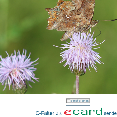
C-Falter
sende
als