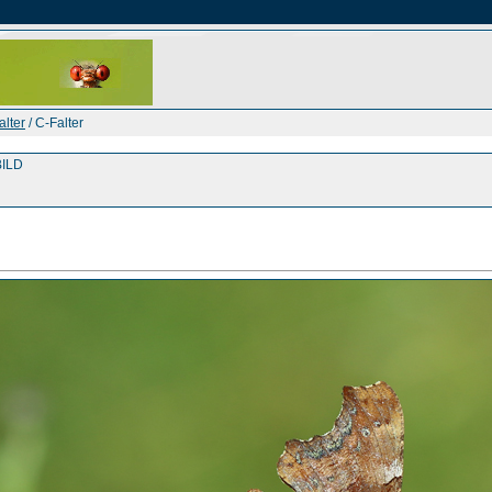
alter
/ C-Falter
ILD