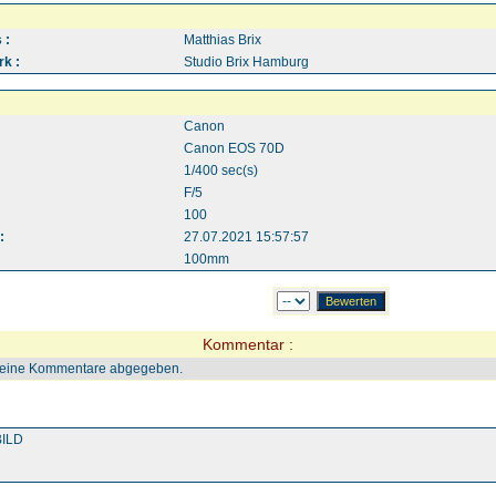
 :
Matthias Brix
k :
Studio Brix Hamburg
Canon
Canon EOS 70D
1/400 sec(s)
F/5
100
:
27.07.2021 15:57:57
100mm
Kommentar :
keine Kommentare abgegeben.
ILD