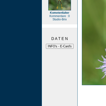
Kometenfalter
Kommentare : 0
Studio-Brix
D A T E N