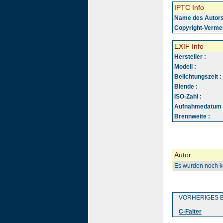
IPTC Info
Name des Autors
Copyright-Vermer
EXIF Info
Hersteller :
Modell :
Belichtungszeit :
Blende :
ISO-Zahl :
Aufnahmedatum 
Brennweite :
Autor :
Es wurden noch 
VORHERIGES B
C-Falter