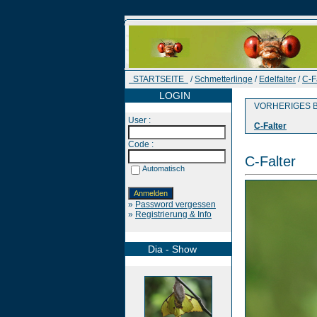
STARTSEITE
/
Schmetterlinge
/
Edelfalter
/
C-F
LOGIN
VORHERIGES B
User :
C-Falter
Code :
C-Falter
Automatisch
»
Password vergessen
»
Registrierung & Info
Dia - Show