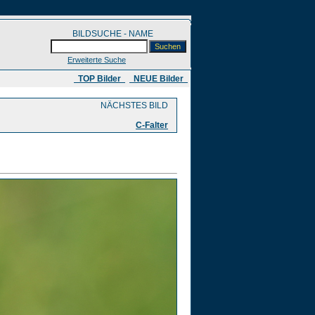
BILDSUCHE - NAME
Erweiterte Suche
​ TOP Bilder
NEUE Bilder
NÄCHSTES BILD
C-Falter