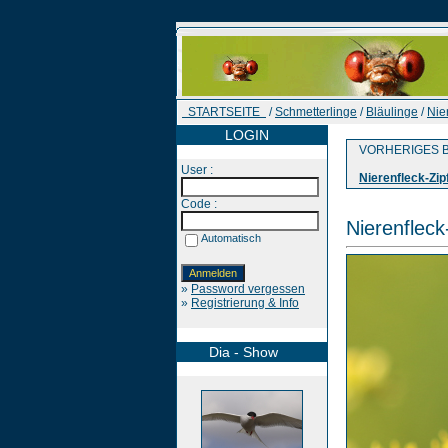
STARTSEITE
/
Schmetterlinge
/
Bläulinge
/
Nier
LOGIN
VORHERIGES B
User :
Nierenfleck-Zipf
Code :
Nierenfleck-
Automatisch
»
Password vergessen
»
Registrierung & Info
Dia - Show