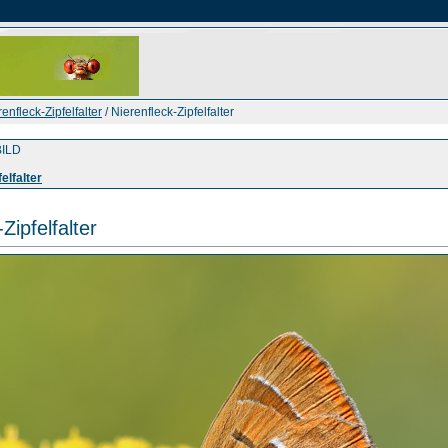
enfleck-Zipfelfalter
/ Nierenfleck-Zipfelfalter
ILD
elfalter
Zipfelfalter