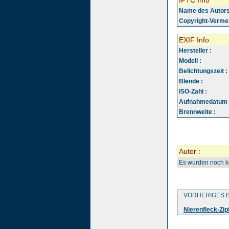
IPTC Info
Name des Autors
Copyright-Vermer
EXIF Info
Hersteller :
Modell :
Belichtungszeit :
Blende :
ISO-Zahl :
Aufnahmedatum 
Brennweite :
Autor :
Es wurden noch 
VORHERIGES B
Nierenfleck-Zipf