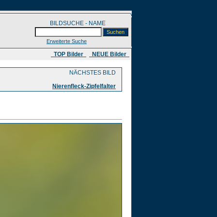
BILDSUCHE - NAME
Erweiterte Suche
​ TOP Bilder
NEUE Bilder
NÄCHSTES BILD
Nierenfleck-Zipfelfalter