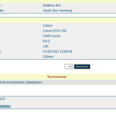
 :
Matthias Brix
k :
Studio Brix Hamburg
Canon
Canon EOS 70D
1/400 sec(s)
F/4.5
100
:
24.08.2021 15:09:08
100mm
Kommentar :
keine Kommentare abgegeben.
ILD
elfalter