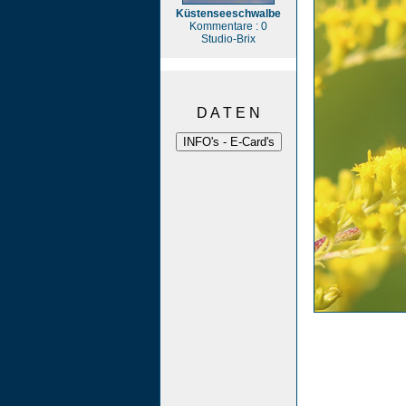
Küstenseeschwalbe
Kommentare : 0
Studio-Brix
D A T E N