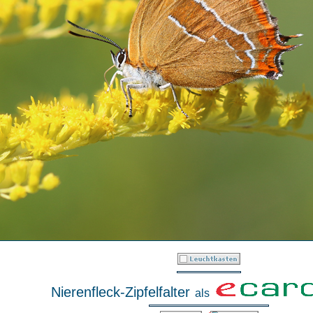
Nierenfleck-Zipfelfalter
als