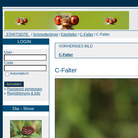
STARTSEITE
/
Schmetterlinge
/
Edelfalter
/
C-Falter
/ C-Falter
LOGIN
VORHERIGES BILD
User :
C-Falter
Code :
C-Falter
Automatisch
»
Password vergessen
»
Registrierung & Info
Dia - Show