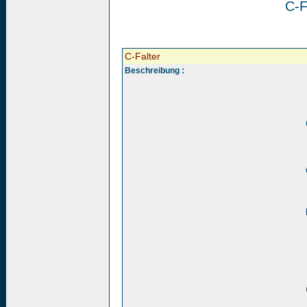
C-F
C-Falter
Beschreibung :