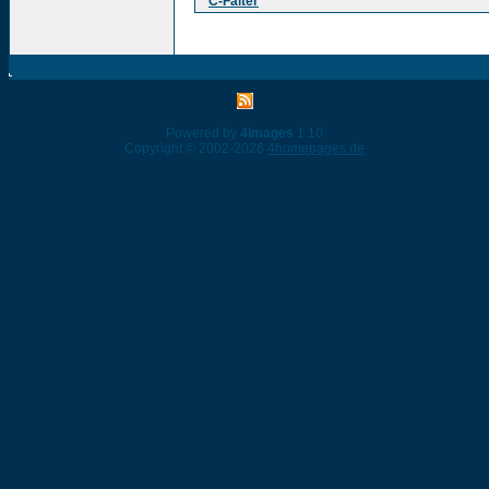
C-Falter
Powered by
4images
1.10
Copyright © 2002-2026
4homepages.de