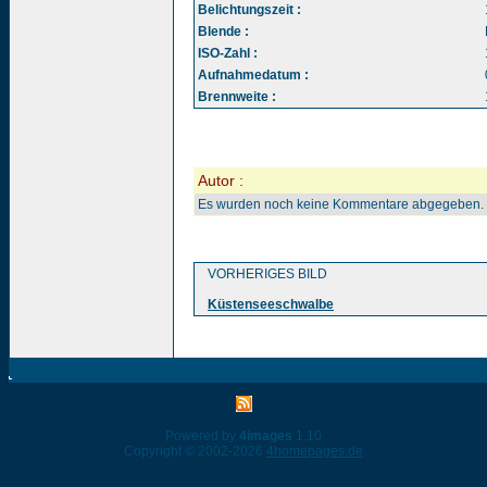
Belichtungszeit :
Blende :
ISO-Zahl :
Aufnahmedatum :
Brennweite :
Autor :
Es wurden noch keine Kommentare abgegeben.
VORHERIGES BILD
Küstenseeschwalbe
Powered by
4images
1.10
Copyright © 2002-2026
4homepages.de