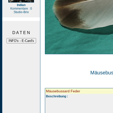
Indian
Kommentare : 0
Studio-Brix
D A T E N
Mäusebus
Mäusebussard Feder
Beschreibung :