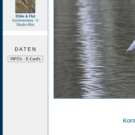
Ebbe & Flut
Kommentare : 0
Studio-Brix
D A T E N
Kor