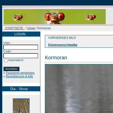
STARTSEITE
/
Vögel
/ Kormoran
LOGIN
VORHERIGES BILD
User :
Küstenseeschwalbe
Code :
Kormoran
Automatisch
»
Password vergessen
»
Registrierung & Info
Dia - Show